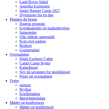
Land Rover Safari
Amerika Expressen
Junior Ranger Camp 2027
Dyrepasser for en dag
Planlæg dit besøg
Dagens program
Eventkalender og madoplevelser
Spisesteder
Ofte stillede spørgsmål
Kort over parken
Reekort
Gruppesafari
Overnatning
Night Explorer Cabin
Camel Camp Hytter
Kamelhuset
Sov på savannen for skoleklasser
Priser på overnatning
Fester
menuer
Bryllup
Konfirmation
Børnefødselsdag
Møder og konferencer
Møder og konferencer