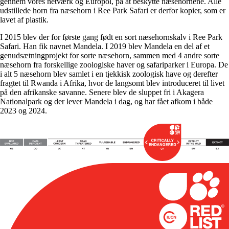
gennem vores netværk og Europol, på at beskytte næsehornene. Alle
udstillede horn fra næsehorn i Ree Park Safari er derfor kopier, som er
lavet af plastik.
I 2015 blev der for første gang født en sort næsehornskalv i Ree Park
Safari. Han fik navnet Mandela. I 2019 blev Mandela en del af et
genudsætningprojekt for sorte næsehorn, sammen med 4 andre sorte
næsehorn fra forskellige zoologiske haver og safariparker i Europa. De
i alt 5 næsehorn blev samlet i en tjekkisk zoologisk have og derefter
fragtet til Rwanda i Afrika, hvor de langsomt blev introduceret til livet
på den afrikanske savanne. Senere blev de sluppet fri i Akagera
Nationalpark og der lever Mandela i dag, og har fået afkom i både
2023 og 2024.