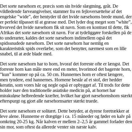
Det sorte næsehorn er, præcis som sin hvide slægtning, gråt. De
vildledende farveangivelser, stammer fra en fejloversættelse af det
engelske ”wide”, der hentyder til det hvide næsehorns brede mund, der
er perfekt tilpasset til at græsse med. Det lyder dog meget som ”white”,
hvorved det hvide næsehorn fik sit navn. Som en kontrast til dette, fik
Afrikas det sorte næsehorn sit navn. For at tydeliggøre forskellen på de
to underarter, kaldes det sorte næsehorn indimellem også det
spidssnudede næsehorn. Det sorte næsehorn har nemlig en
karakteristisk spids overlæbe, som det benytter, nærmest som en lille
snabel, til at æde blade med.
Det sorte næsehorn har to horn, hvoraf det forreste ofte er længst. Det
forreste horn kan måle mere end en meter, hvorimod det bagerste horn,
”kun” kommer op på ca. 50 cm. Hunnernes horn er oftest længere,
men tyndere, end hannernes. Hornene består af et stof, der hedder
keratin, som vores hår og negle også er opbygget af. Til trods for dette
holder især den traditionelle asiatiske medicin på, at hornet har
mirakuløse helbredende kræfter, hvilket har gjort næsehornshorn stærkt
efterspurgt og gjort alle næsehornsarter stærkt truede.
Det sorte næsehorn er solitært. Dette betyder, at dyrene foretrækker at
leve alene. Hunnerne er drægtige i ca. 15 måneder og føder en kalv på
omkring 20-25 kg. Når kalven er mellem 2–2,5 år gammel forlader den
sin mor, som oftest da allerede venter sin næste kalv.