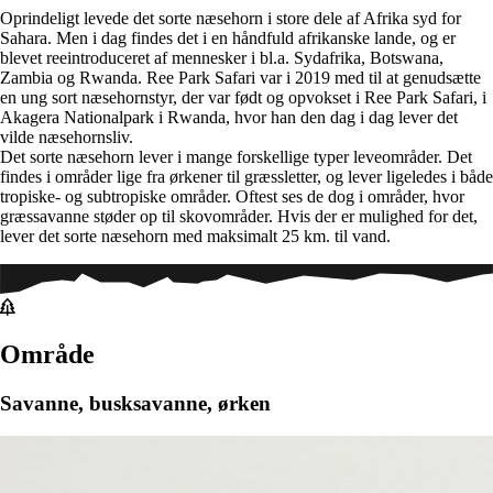
Oprindeligt levede det sorte næsehorn i store dele af Afrika syd for
Sahara. Men i dag findes det i en håndfuld afrikanske lande, og er
blevet reeintroduceret af mennesker i bl.a. Sydafrika, Botswana,
Zambia og Rwanda. Ree Park Safari var i 2019 med til at genudsætte
en ung sort næsehornstyr, der var født og opvokset i Ree Park Safari, i
Akagera Nationalpark i Rwanda, hvor han den dag i dag lever det
vilde næsehornsliv.
Det sorte næsehorn lever i mange forskellige typer leveområder. Det
findes i områder lige fra ørkener til græssletter, og lever ligeledes i både
tropiske- og subtropiske områder. Oftest ses de dog i områder, hvor
græssavanne støder op til skovområder. Hvis der er mulighed for det,
lever det sorte næsehorn med maksimalt 25 km. til vand.
Område
Savanne, busksavanne, ørken