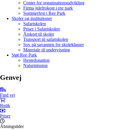
Center for organisationsudvikling
Firma julefrokost i ree park
Sommerfest i Ree Park
Skoler og institutioner
Safariskolen
Priser i Safariskolen
Årskort til skoler
Transport til safariskolen
Sov på savannen for skoleklasser
Materiale til undervisning
Støt Ree Park
Hestedonation
Naturmission
Genvej
Find vej
Butik
Priser
Åbningstider