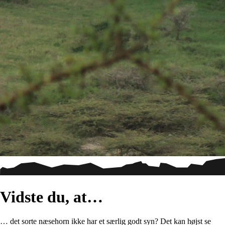
Vidste du, at…
… det sorte næsehorn ikke har et særlig godt syn? Det kan højst se