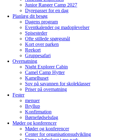
Junior Ranger Camp 2027
Dyrepasser for en dag
Planlæg dit besøg
Dagens program
Eventkalender og madoplevelser
Spisesteder
Ofte stillede spørgsmål
Kort over parken
Reekort
Gruppesafari
Overnatning
Night Explorer Cabin
Camel Camp Hytter
Kamelhuset
Sov på savannen for skoleklasser
Priser på overnatning
Fester
menuer
Bryllup
Konfirmation
Børnefødselsdag
Møder og konferencer
Møder og konferencer
Center for organisationsudvikling
Firma julefrokost i ree park