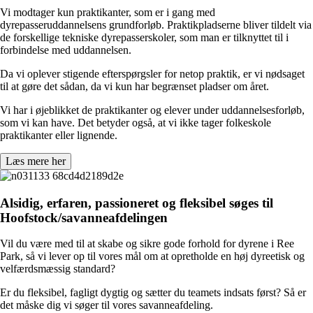
Vi modtager kun praktikanter, som er i gang med
dyrepasseruddannelsens grundforløb. Praktikpladserne bliver tildelt via
de forskellige tekniske dyrepasserskoler, som man er tilknyttet til i
forbindelse med uddannelsen.
Da vi oplever stigende efterspørgsler for netop praktik, er vi nødsaget
til at gøre det sådan, da vi kun har begrænset pladser om året.
Vi har i øjeblikket de praktikanter og elever under uddannelsesforløb,
som vi kan have. Det betyder også, at vi ikke tager folkeskole
praktikanter eller lignende.
Læs mere her
Alsidig, erfaren, passioneret og fleksibel søges til
Hoofstock/savanneafdelingen
Vil du være med til at skabe og sikre gode forhold for dyrene i Ree
Park, så vi lever op til vores mål om at opretholde en høj dyreetisk og
velfærdsmæssig standard?
Er du fleksibel, fagligt dygtig og sætter du teamets indsats først? Så er
det måske dig vi søger til vores savanneafdeling.