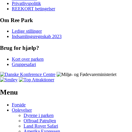
Privatlivspolitik
REEKORT betingelser
Om Ree Park
Ledige stillinger
Indsamlingsregnskab 2023
Brug for hjælp?
Kort over parken
Gruppesafari
Menu
Forside
Oplevelser
Dyrene i parken
Offroad Patruljen
Land Rover Safari
Amerika Expressen