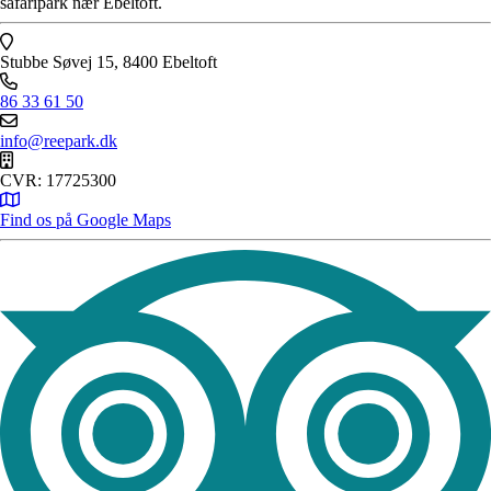
safaripark nær Ebeltoft.
Stubbe Søvej 15, 8400 Ebeltoft
86 33 61 50
info@reepark.dk
CVR: 17725300
Find os på Google Maps