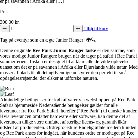
er på savannen i Afrika eller […]
Pris
300,00
kr.
Tilføj til kurv
Tag på eventyr som en ægte Junior Ranger! 🌍🔍
Denne originale
Ree Park Junior Ranger taske
er den samme, som
vores modige Junior Rangere bruger, når de tager på safari i Ree Park i
sommerferien. Tasken er designet til at klare alle de vilde oplevelser –
uanset om det er på savannen i Afrika eller Djurslands vilde natur. Med
masser af plads til alt det nødvendige udstyr er den perfekt til små
opdagelsesrejsende, der elsker at udforske naturen.
Almindelige betingelser for køb af varer via webshoppen på Ree Park
Safaris hjemmeside Nedenstående betingelser gælder for alle
leverancer fra Ree Park Safari, herefter (“Ree Park”) til danske kunder.
Hvis leverancen omfatter hardware eller software, kan denne del af
leverancen tillige være omfattet af særlige licens- og garantivilkår
udstedt af producenten. Ordreprocedure Endelig aftale mellem kunden
og Ree Park anses for indgået, når kundens ordre er modtaget på Ree