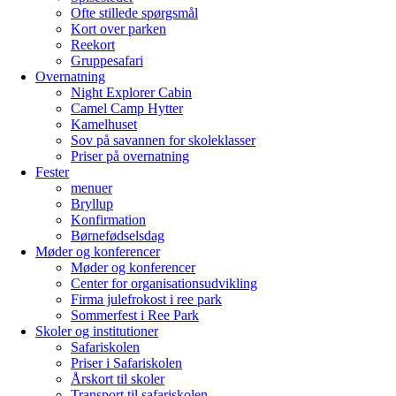
Ofte stillede spørgsmål
Kort over parken
Reekort
Gruppesafari
Overnatning
Night Explorer Cabin
Camel Camp Hytter
Kamelhuset
Sov på savannen for skoleklasser
Priser på overnatning
Fester
menuer
Bryllup
Konfirmation
Børnefødselsdag
Møder og konferencer
Møder og konferencer
Center for organisationsudvikling
Firma julefrokost i ree park
Sommerfest i Ree Park
Skoler og institutioner
Safariskolen
Priser i Safariskolen
Årskort til skoler
Transport til safariskolen