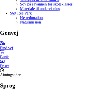
Sov på savannen for skoleklasser
Materiale til undervisning
Støt Ree Park
Hestedonation
Naturmission
Genvej
Find vej
Butik
Priser
Åbningstider
Sprog