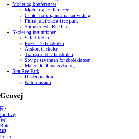
Møder og konferencer
Møder og konferencer
Center for organisationsudvikling
Firma julefrokost i ree park
Sommerfest i Ree Park
Skoler og institutioner
Safariskolen
Priser i Safariskolen
Årskort til skoler
Transport til safariskolen
Sov på savannen for skoleklasser
Materiale til undervisning
Støt Ree Park
Hestedonation
Naturmission
Genvej
Find vej
Butik
Priser