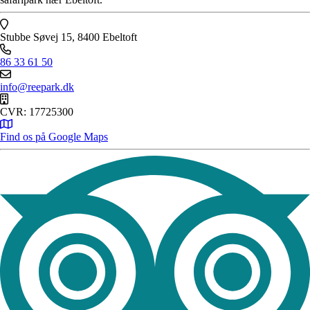
Stubbe Søvej 15, 8400 Ebeltoft
86 33 61 50
info@reepark.dk
CVR: 17725300
Find os på Google Maps