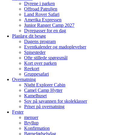
Dyrene i parken
Offroad Patruljen
Land Rover Safari
Amerika Expressen
Junior Ranger Camp 2027
Dyrepasser for en dag
Planlæg dit besøg
Dagens program
Eventkalender og madoplevelser
Spisesteder
Ofte stillede spørgsmål
Kort over parken
Reekort
Gruppesafari
Overnatning
Night Explorer Cabin
Camel Camp Hytter
Kamelhuset
Sov på savannen for skoleklasser
Priser på overnatning
Fester
menuer
Bryllup
Konfirmation
Børnefødselsdag