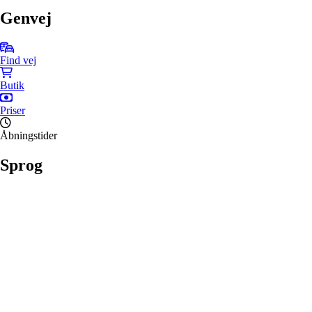
Genvej
Find vej
Butik
Priser
Åbningstider
Sprog