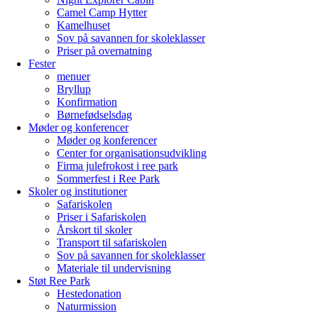
Camel Camp Hytter
Kamelhuset
Sov på savannen for skoleklasser
Priser på overnatning
Fester
menuer
Bryllup
Konfirmation
Børnefødselsdag
Møder og konferencer
Møder og konferencer
Center for organisationsudvikling
Firma julefrokost i ree park
Sommerfest i Ree Park
Skoler og institutioner
Safariskolen
Priser i Safariskolen
Årskort til skoler
Transport til safariskolen
Sov på savannen for skoleklasser
Materiale til undervisning
Støt Ree Park
Hestedonation
Naturmission