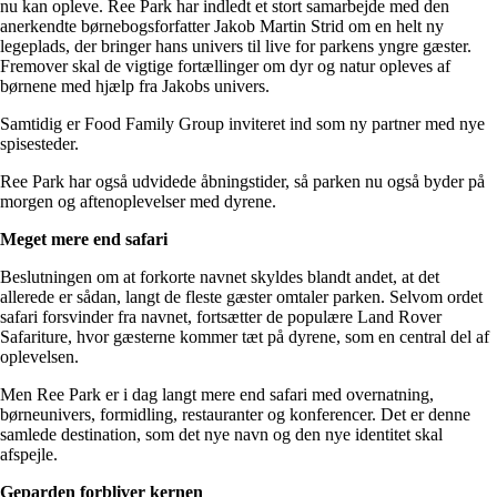
nu kan opleve. Ree Park har indledt et stort samarbejde med den
anerkendte børnebogsforfatter Jakob Martin Strid om en helt ny
legeplads, der bringer hans univers til live for parkens yngre gæster.
Fremover skal de vigtige fortællinger om dyr og natur opleves af
børnene med hjælp fra Jakobs univers.
Samtidig er Food Family Group inviteret ind som ny partner med nye
spisesteder.
Ree Park har også udvidede åbningstider, så parken nu også byder på
morgen og aftenoplevelser med dyrene.
Meget mere end safari
Beslutningen om at forkorte navnet skyldes blandt andet, at det
allerede er sådan, langt de fleste gæster omtaler parken. Selvom ordet
safari forsvinder fra navnet, fortsætter de populære Land Rover
Safariture, hvor gæsterne kommer tæt på dyrene, som en central del af
oplevelsen.
Men Ree Park er i dag langt mere end safari med overnatning,
børneunivers, formidling, restauranter og konferencer. Det er denne
samlede destination, som det nye navn og den nye identitet skal
afspejle.
Geparden forbliver kernen