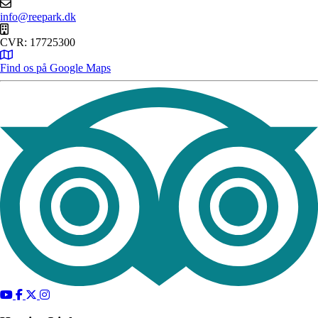
info@reepark.dk
CVR: 17725300
Find os på Google Maps