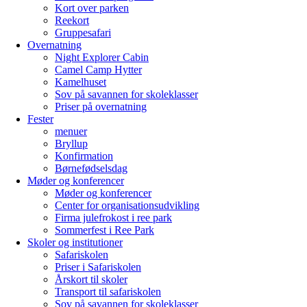
Kort over parken
Reekort
Gruppesafari
Overnatning
Night Explorer Cabin
Camel Camp Hytter
Kamelhuset
Sov på savannen for skoleklasser
Priser på overnatning
Fester
menuer
Bryllup
Konfirmation
Børnefødselsdag
Møder og konferencer
Møder og konferencer
Center for organisationsudvikling
Firma julefrokost i ree park
Sommerfest i Ree Park
Skoler og institutioner
Safariskolen
Priser i Safariskolen
Årskort til skoler
Transport til safariskolen
Sov på savannen for skoleklasser