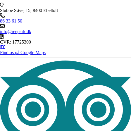
Stubbe Søvej 15, 8400 Ebeltoft
86 33 61 50
info@reepark.dk
CVR: 17725300
Find os på Google Maps