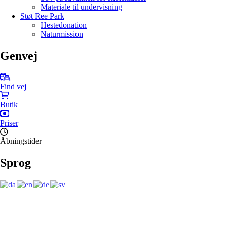
Materiale til undervisning
Støt Ree Park
Hestedonation
Naturmission
Genvej
Find vej
Butik
Priser
Åbningstider
Sprog