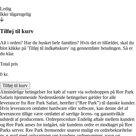
Ledig
Ikke tilgængelig
Tilføj til kurv
Alt i orden? Har du husket hele familien? Hvis det er tilfældet, skal du
blot klikke på 'Tilføj til indkøbskurv' og gennemføre betalingen. Så er
du klar.
Total pris
0 kr.
Tilføj til kurv
Almindelige betingelser for køb af varer via webshoppen på Ree Park
Safaris hjemmeside Nedenstående betingelser gælder for alle
leverancer fra Ree Park Safari, herefter (“Ree Park”) til danske kunder.
Hvis leverancen omfatter hardware eller software, kan denne del af
leverancen tillige være omfattet af særlige licens- og garantivilkår
udstedt af producenten. Ordreprocedure Endelig aftale mellem kunden
og Ree Park anses for indgået, når kundens ordre er modtaget på Ree
Parks server. Ree Park fremsender snarest muligt en ordrebekræftelse
pr. e-mail med oplysninger om kundens ordrenummer, navn og