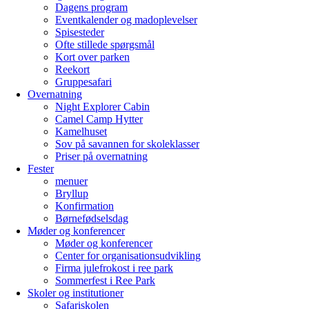
Dagens program
Eventkalender og madoplevelser
Spisesteder
Ofte stillede spørgsmål
Kort over parken
Reekort
Gruppesafari
Overnatning
Night Explorer Cabin
Camel Camp Hytter
Kamelhuset
Sov på savannen for skoleklasser
Priser på overnatning
Fester
menuer
Bryllup
Konfirmation
Børnefødselsdag
Møder og konferencer
Møder og konferencer
Center for organisationsudvikling
Firma julefrokost i ree park
Sommerfest i Ree Park
Skoler og institutioner
Safariskolen