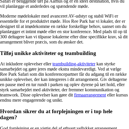
Safari er beliggende tæt på Aarhus og er en ideel destination, hvis du
vil planlægge et anderledes og spændende møde.
Moderne mødelokaler med avanceret AV-udstyr og stabil WiFi er
essentielle for et produktivt møde. Hos Ree Park har vi lokaler, der er
designet til at imødekomme en række forskellige behov, uanset om du
planlægger et intimt møde eller en stor konference. Med plads til op til
300 deltagere kan vi tilpasse lokalerne efter dine specifikke krav, så dit
arrangement bliver præcis, som du ønsker det.
Tilføj
unikke aktiviteter og teambuilding
At inkludere oplevelser eller
teambuilding-aktiviteter
kan styrke
samarbejdet og gøre jeres møde ekstra mindeværdigt. Ved at vælge
Ree Park Safari som din konferencepartner får du adgang til en række
unikke oplevelser, der kan integreres i dit arrangement. Giv deltagerne
en pause med en tur rundt i parken og oplev dyrene på tæt hold, eller
styrk samarbejdet med aktiviteter, der fremmer kommunikation og
teamwork. Disse oplevelser kan gøre dit
firmaarrangement
eller kursus
endnu mere engagerende og unikt.
Hvordan sikrer du at forplejningen er i top hele
dagen?
God forplejning er en vigtig del af ethvert vellykket arrangement.