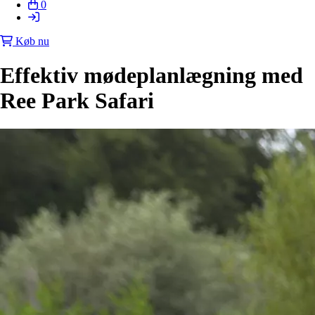
0
Køb nu
Effektiv mødeplanlægning med
Ree Park Safari