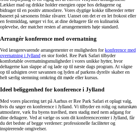
Lækker mad og drikke holder energien oppe hos deltagerne og
bidrager til en positiv atmosfære. Vores dygtige kokke tilbereder retter
baseret på sæsonens friske råvarer. Uanset om det er en let frokost eller
en festmiddag, sørger vi for, at dine deltagere får en kulinarisk
oplevelse, der matcher resten af arrangementets høje standard.
Arrangér konference med overnatning
Ved længerevarende arrangementer er muligheden for
konference med
overnatning i Jylland
en stor fordel. Ree Park Safari tilbyder
komfortable overnatningsmuligheder i vores unikke hytter, hvor
deltagerne kan slappe af og lade op til næste dags program. At vågne
op til udsigten over savannen og lyden af parkens dyreliv skaber en
helt særlig stemning omkring dit møde eller kursus.
Ideel beliggenhed for konference i Jylland
Med vores placering tæt på Aarhus er Ree Park Safari et oplagt valg,
hvis du søger en konference i Jylland. Vi tilbyder en rolig og naturskøn
atmosfære, væk fra byens travlhed, men stadig med nem adgang for
dine deltagere. Ved at vælge os som dit konferencecenter i Jylland, får
du det bedste af begge verdener: professionelle faciliteter og
inspirerende omgivelser.