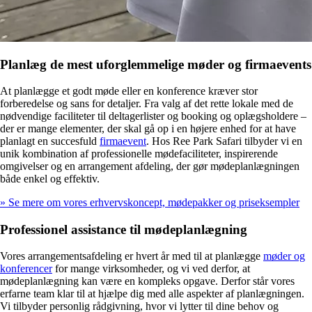
Planlæg de mest uforglemmelige møder og firmaevents
At planlægge et godt møde eller en konference kræver stor
forberedelse og sans for detaljer. Fra valg af det rette lokale med de
nødvendige faciliteter til deltagerlister og booking og oplægsholdere –
der er mange elementer, der skal gå op i en højere enhed for at have
planlagt en succesfuld
firmaevent
. Hos Ree Park Safari tilbyder vi en
unik kombination af professionelle mødefaciliteter, inspirerende
omgivelser og en arrangement afdeling, der gør mødeplanlægningen
både enkel og effektiv.
» Se mere om vores erhvervskoncept, mødepakker og priseksempler
Professionel assistance til mødeplanlægning
Vores arrangementsafdeling er hvert år med til at planlægge
møder og
konferencer
for mange virksomheder, og vi ved derfor, at
mødeplanlægning kan være en kompleks opgave. Derfor står vores
erfarne team klar til at hjælpe dig med alle aspekter af planlægningen.
Vi tilbyder personlig rådgivning, hvor vi lytter til dine behov og