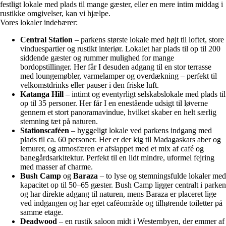
festligt lokale med plads til mange gæster, eller en mere intim middag i
rustikke omgivelser, kan vi hjælpe.
Vores lokaler indebærer:
Central Station
– parkens største lokale med højt til loftet, store
vinduespartier og rustikt interiør. Lokalet har plads til op til 200
siddende gæster og rummer mulighed for mange
bordopstillinger. Her får I desuden adgang til en stor terrasse
med loungemøbler, varmelamper og overdækning – perfekt til
velkomstdrinks eller pauser i den friske luft.
Katanga Hill
– intimt og eventyrligt selskabslokale med plads til
op til 35 personer. Her får I en enestående udsigt til løverne
gennem et stort panoramavindue, hvilket skaber en helt særlig
stemning tæt på naturen.
Stationscaféen
– hyggeligt lokale ved parkens indgang med
plads til ca. 60 personer. Her er der kig til Madagaskars aber og
lemurer, og atmosfæren er afslappet med et mix af café og
banegårdsarkitektur. Perfekt til en lidt mindre, uformel fejring
med masser af charme.
Bush Camp
og
Baraza
– to lyse og stemningsfulde lokaler med
kapacitet op til 50–65 gæster. Bush Camp ligger centralt i parken
og har direkte adgang til naturen, mens Baraza er placeret lige
ved indgangen og har eget caféområde og tilhørende toiletter på
samme etage.
Deadwood
– en rustik saloon midt i Westernbyen, der emmer af