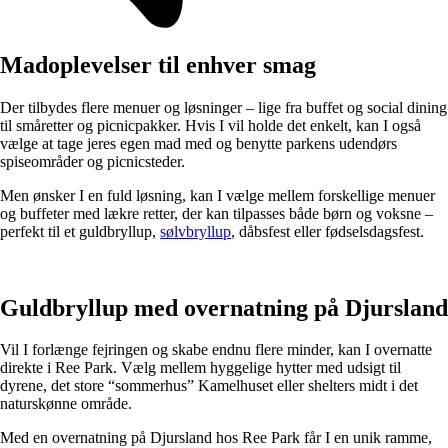
Madoplevelser til enhver smag
Der tilbydes flere menuer og løsninger – lige fra buffet og social dining
til småretter og picnicpakker. Hvis I vil holde det enkelt, kan I også
vælge at tage jeres egen mad med og benytte parkens udendørs
spiseområder og picnicsteder.
Men ønsker I en fuld løsning, kan I vælge mellem forskellige menuer
og buffeter med lækre retter, der kan tilpasses både børn og voksne –
perfekt til et guldbryllup,
sølvbryllup
, dåbsfest eller fødselsdagsfest.
Guldbryllup med overnatning på Djursland
Vil I forlænge fejringen og skabe endnu flere minder, kan I overnatte
direkte i Ree Park. Vælg mellem hyggelige hytter med udsigt til
dyrene, det store “sommerhus” Kamelhuset eller shelters midt i det
naturskønne område.
Med en overnatning på Djursland hos Ree Park får I en unik ramme,