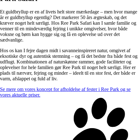
Et guldbryllup er en af livets helt store mærkedage – men hvor mange
år er guldbryllup egentlig? Det markerer 50 års ægteskab, og det
kræver noget helt særligt. Hos Ree Park Safari kan I samle familie og
venner til en mindeværdig fejring i unikke omgivelser, hvor både
voksne og børn kan hygge sig og få en oplevelse ud over det
sædvanlige.
Hos os kan I fejre dagen midt i savanneinspireret natur, omgivet af
eksotiske dyr og autentisk stemning – og få det bedste fra både fest og
udflugt. Kombinationen af naturskønne rammer, gode faciliteter og
oplevelser for hele familien gør Ree Park til noget helt særligt. Her er
plads til nærvær, fejring og minder – ideelt til en stor fest, der både er
varm, afslappet og fuld af liv.
Se mere om vores koncept for afholdelse af fester i Ree Park og se
vores aktuelle priser.