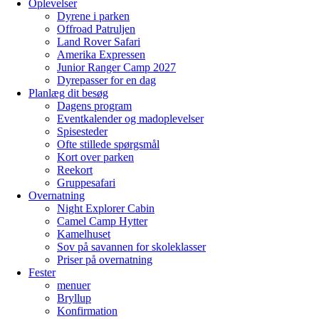
Oplevelser
Dyrene i parken
Offroad Patruljen
Land Rover Safari
Amerika Expressen
Junior Ranger Camp 2027
Dyrepasser for en dag
Planlæg dit besøg
Dagens program
Eventkalender og madoplevelser
Spisesteder
Ofte stillede spørgsmål
Kort over parken
Reekort
Gruppesafari
Overnatning
Night Explorer Cabin
Camel Camp Hytter
Kamelhuset
Sov på savannen for skoleklasser
Priser på overnatning
Fester
menuer
Bryllup
Konfirmation