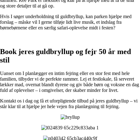
sammen. Ree Park er fleksibel og klar på at hjælpe med at få de små
og store detaljer til at gå op.
Hvis I søger underholdning til guldbryllup, kan parken hjælpe med
forslag – måske vil I gerne tilføje lidt live musik, et indslag fra
børnebørnene eller en særlig safari-oplevelse midt i festen?
Book jeres guldbryllup og fejr 50 år med
stil
Uanset om I planlægger en intim fejring eller en stor fest med hele
familien, tilbyder vi de perfekte rammer. Lej et festlokale, få serveret
lækker mad, overnat blandt dyrene og giv både børn og voksne en dag
fuld af oplevelser – i omgivelser, der skaber minder for livet.
Kontakt os i dag og få et uforpligtende tilbud på jeres guldbryllup – vi
står klar til at hjælpe jer hele vejen fra planlægning til fejring.